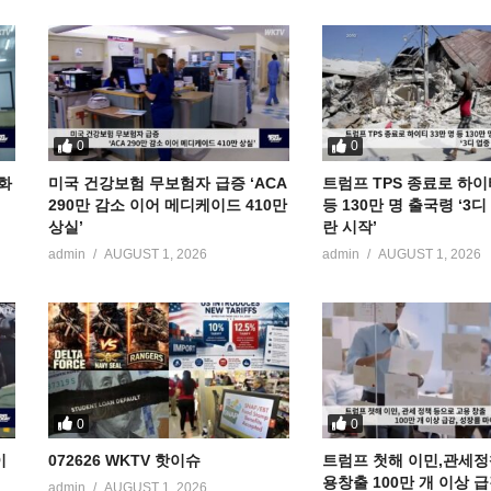
0
0
공화
미국 건강보험 무보험자 급증 ‘ACA
트럼프 TPS 종료로 하이
290만 감소 이어 메디케이드 410만
등 130만 명 출국령 ‘3
상실’
란 시작’
admin
AUGUST 1, 2026
admin
AUGUST 1, 2026
0
0
이
072626 WKTV 핫이슈
트럼프 첫해 이민,관세정
용창출 100만 개 이상 
admin
AUGUST 1, 2026