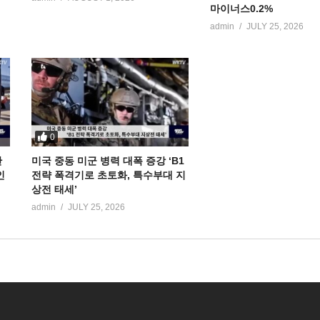
마이너스0.2%
admin
JULY 25, 2026
0
만
미국 중동 미군 병력 대폭 증강 ‘B1
인
전략 폭격기로 초토화, 특수부대 지
상전 태세’
admin
JULY 25, 2026