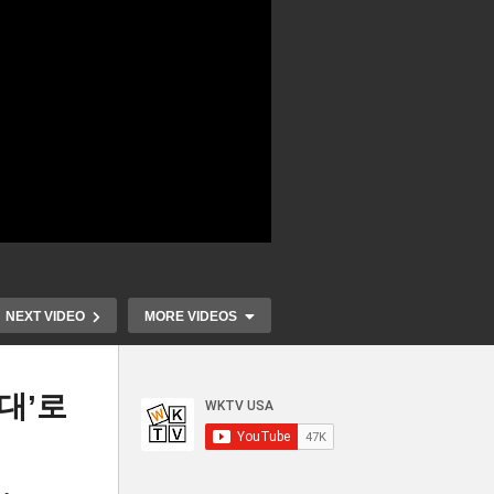
NEXT VIDEO
MORE VIDEOS
대’로
는
미국민 100세 시대 준비한다
텍사스 초강경
여
‘60대 은퇴 후 40년 생활 대비
정 드라마로 