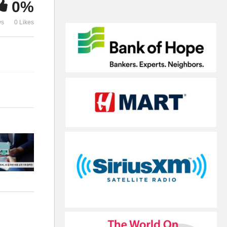
0%
에 부심’
용-금지-심리’
ws
0 Likes