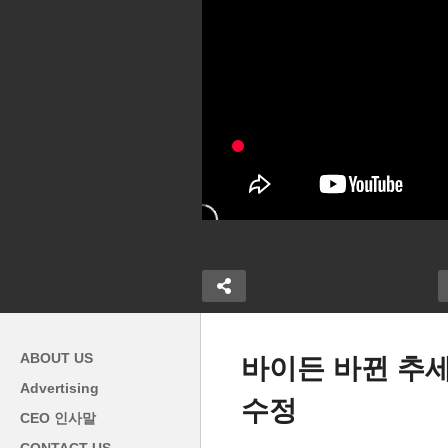
ABOUT US
바이든 바뀐 추세
Advertising
수정
 벚꽃축제 개막
트럼프 공탁금 1억 7500만 달
CEO 인사말
 즐기는 법 알
러 10일 안에 내라 ‘절반 이하
4