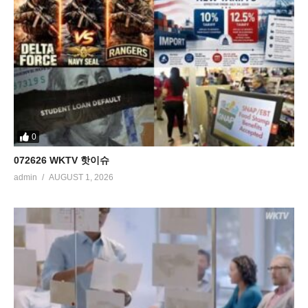
0
072626 WKTV 핫이슈
admin
AUGUST 1, 2026