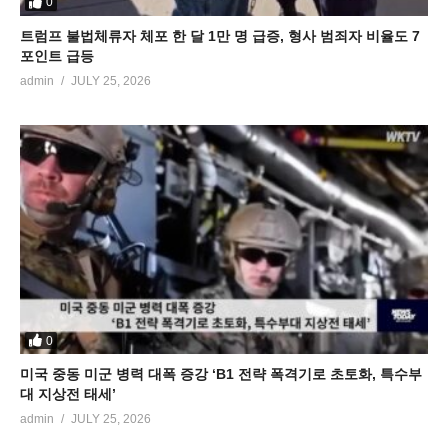
0
트럼프 불법체류자 체포 한 달 1만 명 급증, 형사 범죄자 비율도 7
포인트 급등
admin
JULY 25, 2026
0
미국 중동 미군 병력 대폭 증강 ‘B1 전략 폭격기로 초토화, 특수부
대 지상전 태세’
admin
JULY 25, 2026