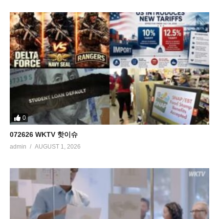
0
072626 WKTV 핫이슈
admin
AUGUST 1, 2026