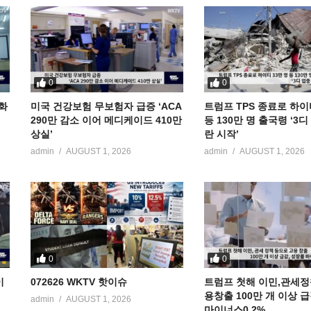
0
0
공화
미국 건강보험 무보험자 급증 ‘ACA
트럼프 TPS 종료로 하이
290만 감소 이어 메디케이드 410만
등 130만 명 출국령 ‘3
상실’
란 시작’
admin
AUGUST 1, 2026
admin
AUGUST 1, 2026
0
0
이
072626 WKTV 핫이슈
트럼프 첫해 이민,관세정
용창출 100만 개 이상 
admin
AUGUST 1, 2026
마이너스0.2%