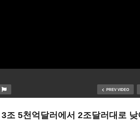
PREV VIDEO
 3조 5천억달러에서 2조달러대로 
국 델타변이기승, 경제급랭
로 올 4분기 추가 현금지원
바이든 가족플랜 3조 5천