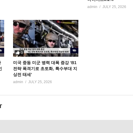
admin
JULY 25, 2026
0
만
미국 중동 미군 병력 대폭 증강 ‘B1
인
전략 폭격기로 초토화, 특수부대 지
상전 태세’
admin
JULY 25, 2026
T