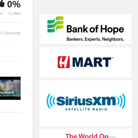
0%
 듯
확대’
희박
ws
0 Likes
0 Comments