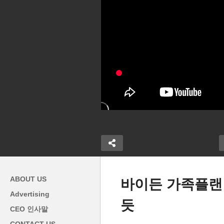
ABOUT US
바이든 가족플랜
Advertising
듯
미
CEO 인사말
대신 10여개주
한인 최대 축제 ‘코러스’ 2주 앞
으