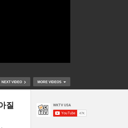
NEXT VIDEO
MORE VIDEOS
낮아질
민주 증세안 축소조정 불가피
노동절에 연방
억달
‘법인세 25%, 자산상속세 예외
만 실직자들 