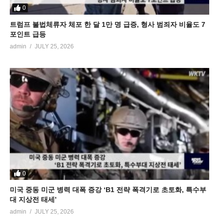
0
트럼프 불법체류자 체포 한 달 1만 명 급증, 형사 범죄자 비율도 7
포인트 급등
admin
JULY 25, 2026
0
미국 중동 미군 병력 대폭 증강 ‘B1 전략 폭격기로 초토화, 특수부
대 지상전 태세’
admin
JULY 25, 2026