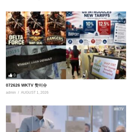
0
072626 WKTV 핫이슈
admin
AUGUST 1, 2026