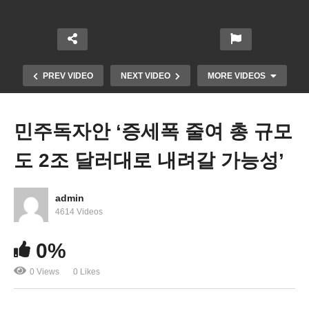
PREV VIDEO
NEXT VIDEO
MORE VIDEOS
민주독자안 ‘증세폭 줄여 총 규모
도 2조 달러대로 내려갈 가능성’
admin
4614 Videos
미국 소매판매 8월에 0 7% 깜짝 상승 ‘9월 이후엔 불
0%
투명’
0 Views
0 Likes