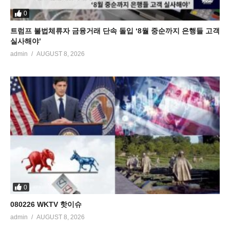
0
트럼프 불법체류자 금융거래 단속 돌입 ‘8월 중순까지 은행들 고객
실사해야’
admin
AUGUST 8, 2026
0
080226 WKTV 핫이슈
admin
AUGUST 8, 2026