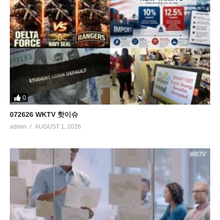
0
072626 WKTV 핫이슈
admin
AUGUST 1, 2026