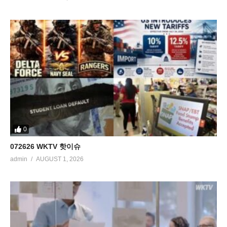
0
072626 WKTV 핫이슈
admin
AUGUST 1, 2026