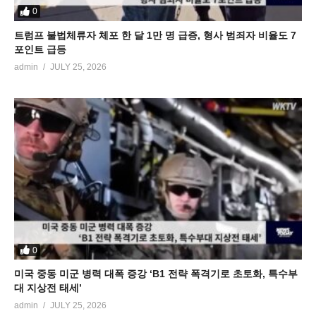
0
트럼프 불법체류자 체포 한 달 1만 명 급증, 형사 범죄자 비율도 7
포인트 급등
admin
JULY 25, 2026
0
미국 중동 미군 병력 대폭 증강 ‘B1 전략 폭격기로 초토화, 특수부
대 지상전 태세’
admin
JULY 25, 2026