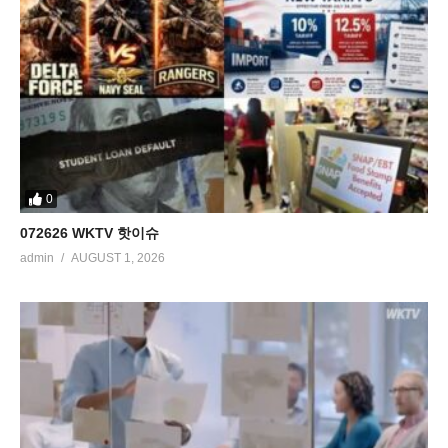
0
072626 WKTV 핫이슈
admin
AUGUST 1, 2026