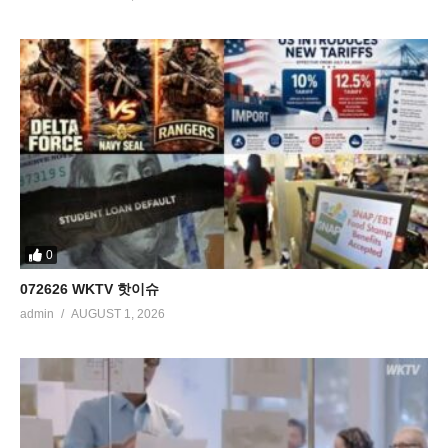
0
072626 WKTV 핫이슈
admin
AUGUST 1, 2026