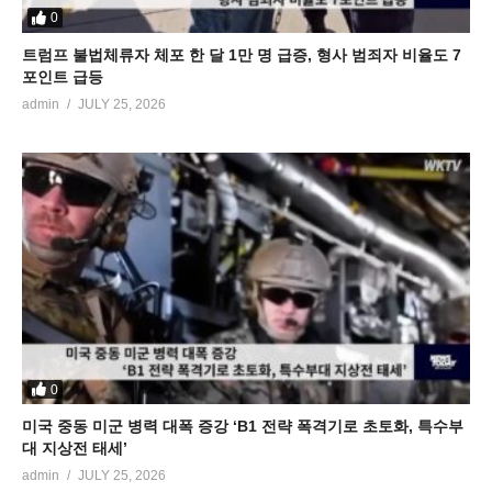
0
트럼프 불법체류자 체포 한 달 1만 명 급증, 형사 범죄자 비율도 7
포인트 급등
admin
JULY 25, 2026
0
미국 중동 미군 병력 대폭 증강 ‘B1 전략 폭격기로 초토화, 특수부
대 지상전 태세’
admin
JULY 25, 2026