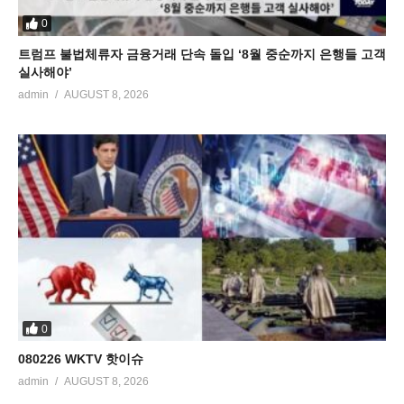
0
트럼프 불법체류자 금융거래 단속 돌입 ‘8월 중순까지 은행들 고객
실사해야’
admin
AUGUST 8, 2026
0
080226 WKTV 핫이슈
admin
AUGUST 8, 2026