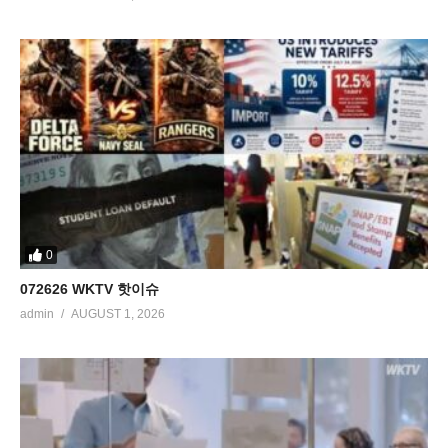
0
072626 WKTV 핫이슈
admin
AUGUST 1, 2026