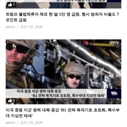
0
트럼프 불법체류자 체포 한 달 1만 명 급증, 형사 범죄자 비율도 7
포인트 급등
admin
JULY 25, 2026
0
미국 중동 미군 병력 대폭 증강 ‘B1 전략 폭격기로 초토화, 특수부
대 지상전 태세’
admin
JULY 25, 2026