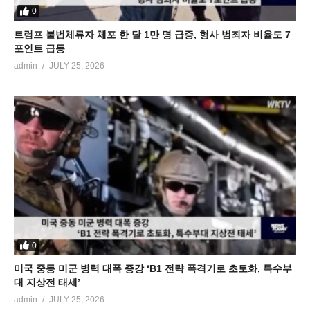
0
트럼프 불법체류자 체포 한 달 1만 명 급증, 형사 범죄자 비율도 7
포인트 급등
admin
JULY 25, 2026
0
미국 중동 미군 병력 대폭 증강 ‘B1 전략 폭격기로 초토화, 특수부
대 지상전 태세’
admin
JULY 25, 2026