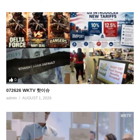
0
072626 WKTV 핫이슈
admin
AUGUST 1, 2026