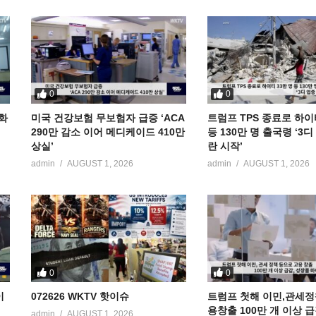
0
0
공화
미국 건강보험 무보험자 급증 ‘ACA
트럼프 TPS 종료로 하이
290만 감소 이어 메디케이드 410만
등 130만 명 출국령 ‘3
상실’
란 시작’
admin
AUGUST 1, 2026
admin
AUGUST 1, 2026
0
0
이
072626 WKTV 핫이슈
트럼프 첫해 이민,관세정
용창출 100만 개 이상 
admin
AUGUST 1, 2026