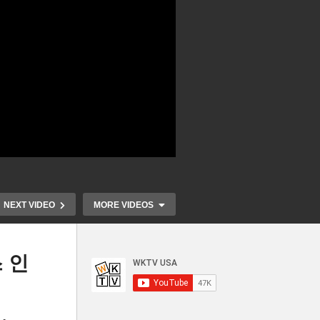
NEXT VIDEO
MORE VIDEOS
스 인
%로
미국 30~40
플레
한미 ‘핵공유’ 엇박자, 전기차,
근근히 먹고 