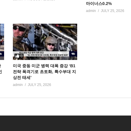
마이너스0.2%
admin
JULY 25, 2026
0
만
미국 중동 미군 병력 대폭 증강 ‘B1
인
전략 폭격기로 초토화, 특수부대 지
상전 태세’
admin
JULY 25, 2026