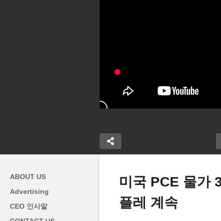
ABOUT US
미국 PCE 물가 
Advertising
플레 계속
러 채용 장벽에
미국 5월부터 새 모기지 규정
미
CEO 인사말
만에 테크업종
시행 ‘신용점수 높은 주택구입
더