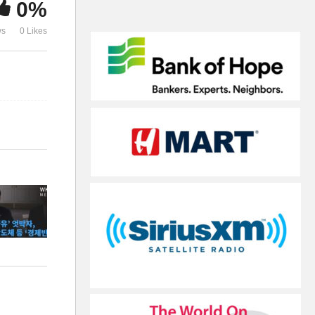
0%
반도체 등 ‘경제빈손’
악’
ws
0 Likes