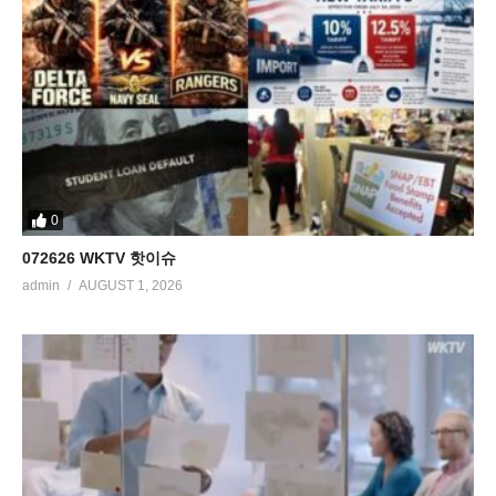
0
072626 WKTV 핫이슈
admin
AUGUST 1, 2026