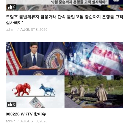
0
트럼프 불법체류자 금융거래 단속 돌입 ‘8월 중순까지 은행들 고객
실사해야’
admin
AUGUST 8, 2026
0
080226 WKTV 핫이슈
admin
AUGUST 8, 2026