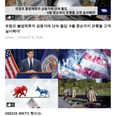
0
트럼프 불법체류자 금융거래 단속 돌입 ‘8월 중순까지 은행들 고객
실사해야’
admin
AUGUST 8, 2026
0
080226 WKTV 핫이슈