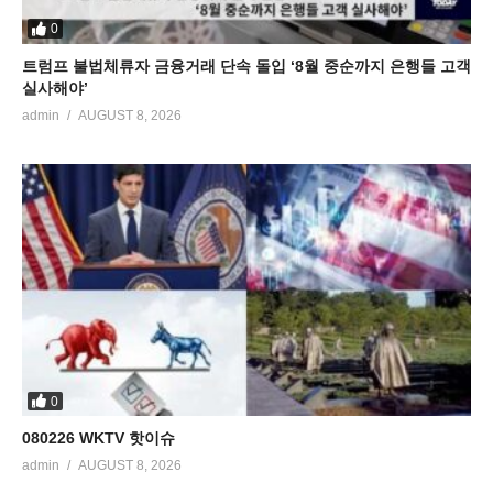
0
트럼프 불법체류자 금융거래 단속 돌입 ‘8월 중순까지 은행들 고객
실사해야’
admin
AUGUST 8, 2026
0
080226 WKTV 핫이슈
admin
AUGUST 8, 2026