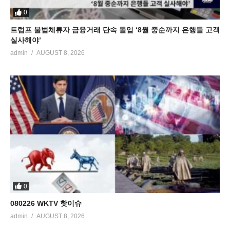
0
트럼프 불법체류자 금융거래 단속 돌입 ‘8월 중순까지 은행들 고객
실사해야’
admin
AUGUST 8, 2026
0
080226 WKTV 핫이슈
admin
AUGUST 8, 2026