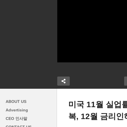
ABOUT US
미국 11월 실업률
Advertising
복, 12월 금리인
트럼프 2기 불법, 합법 이민노
CEO 인사말
기 추방 작전
동력 동시 축소로 월 고용 증가
미