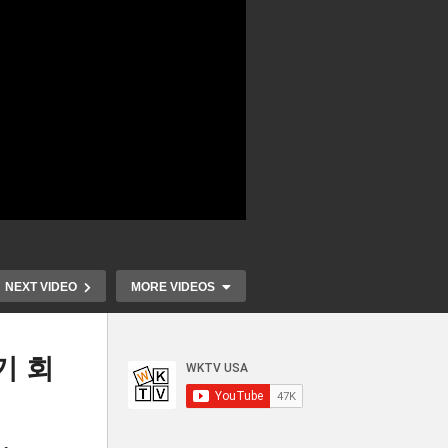
NEXT VIDEO
MORE VIDEOS
기 회
2만
트럼프 ‘출생
복,
추수감사절 백일해 환자 수 역
합 일가족 추