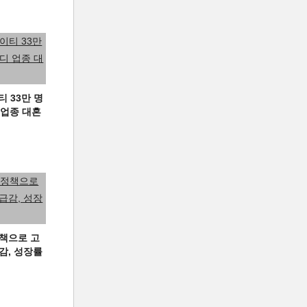
티 33만 명
디 업종 대혼
책으로 고
급감, 성장률