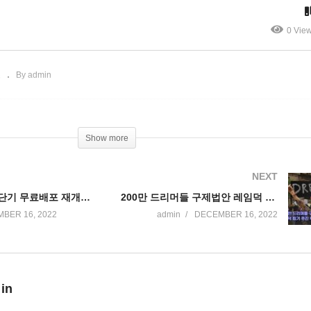
 대부분’
고’
0 Vie
스
By admin
Show more
NEXT
코로나 자가진단기 무료배포 재개됐다 ‘가구당 4개씩 신청’
200만 드리머들 구제법안 레임덕 회기 추진 무산 ‘상원 60표 확보 못해’
BER 16, 2022
admin
DECEMBER 16, 2022
 in