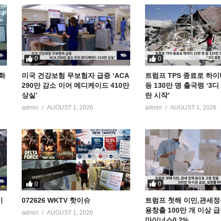
0
0
공화
미국 건강보험 무보험자 급증 ‘ACA
트럼프 TPS 종료로 하이
290만 감소 이어 메디케이드 410만
등 130만 명 출국령 ‘3
상실’
란 시작’
admin
AUGUST 1, 2026
admin
AUGUST 1, 2026
0
0
이
072626 WKTV 핫이슈
트럼프 첫해 이민,관세정
용창출 100만 개 이상 
admin
AUGUST 1, 2026
마이너스0.2%