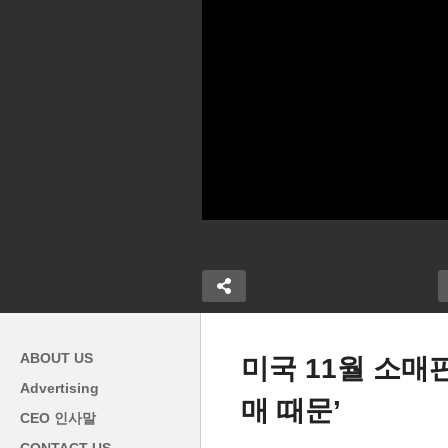
ABOUT US
미국 11월 소매
Advertising
매 때문’
바이든 학자융자금 탕감 ‘새해
미
CEO 인사말
% “새해 경제
3월 또는 6월 연방 대법원 판
3