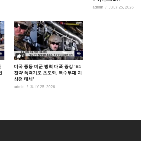
admin
JULY 25, 2026
0
만
미국 중동 미군 병력 대폭 증강 ‘B1
인
전략 폭격기로 초토화, 특수부대 지
상전 태세’
admin
JULY 25, 2026