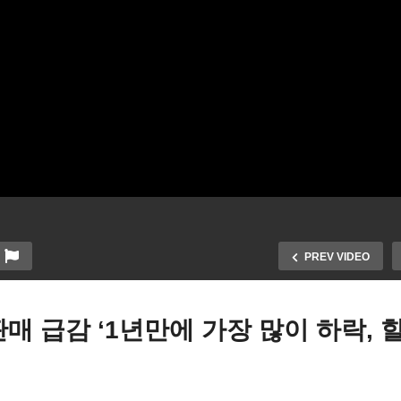
PREV VIDEO
판매 급감 ‘1년만에 가장 많이 하락, 
국 롱 코비드로 2년반동안
미국 금리 0 5 포인트 또 올
500명 사망 ‘75세이상 백인
다 ‘내년한해도 0 75 인상 