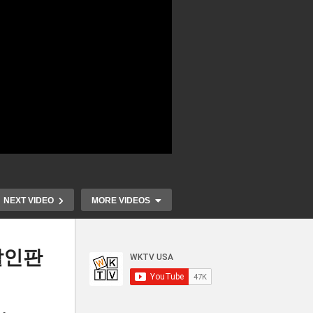
NEXT VIDEO
MORE VIDEOS
할인판
렸
새해 미국경제 ‘5 1% 고금리, 3
예
5% 고물가, 4 6% 실업률 3중
미국 대도시들