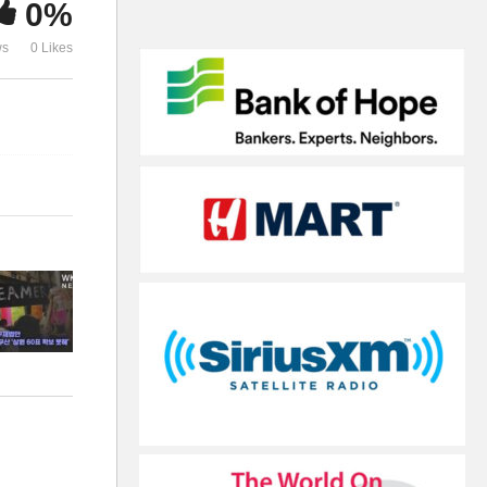
0%
고’
락하고 있다
ws
0 Likes