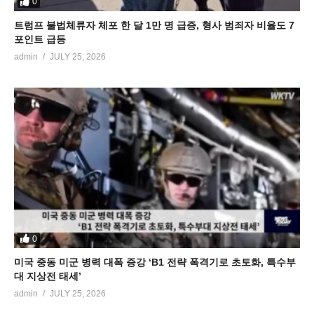
0
트럼프 불법체류자 체포 한 달 1만 명 급증, 형사 범죄자 비율도 7
포인트 급등
admin
JULY 25, 2026
0
미국 중동 미군 병력 대폭 증강 ‘B1 전략 폭격기로 초토화, 특수부
대 지상전 태세’
admin
JULY 25, 2026