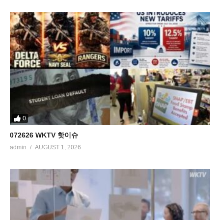
0
072626 WKTV 핫이슈
admin
AUGUST 1, 2026