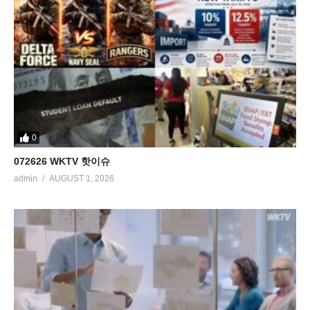
0
072626 WKTV 핫이슈
admin
AUGUST 1, 2026