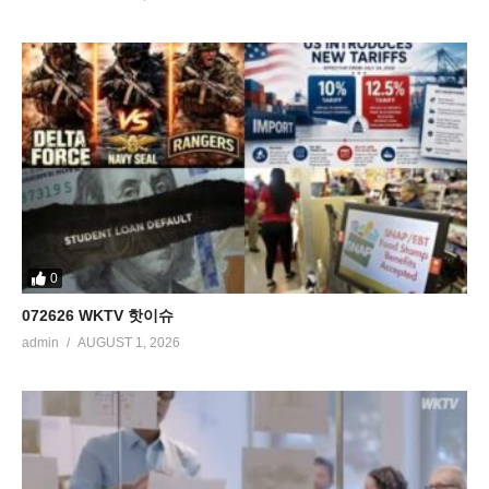
0
072626 WKTV 핫이슈
admin
AUGUST 1, 2026