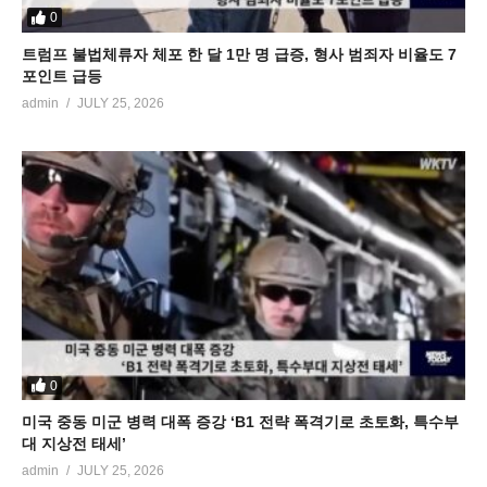
0
트럼프 불법체류자 체포 한 달 1만 명 급증, 형사 범죄자 비율도 7
포인트 급등
admin
JULY 25, 2026
0
미국 중동 미군 병력 대폭 증강 ‘B1 전략 폭격기로 초토화, 특수부
대 지상전 태세’
admin
JULY 25, 2026