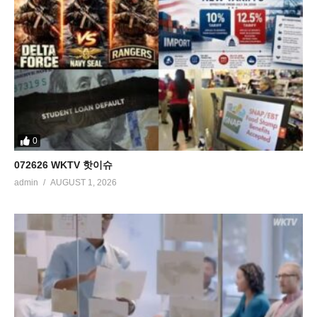
0
072626 WKTV 핫이슈
admin
AUGUST 1, 2026