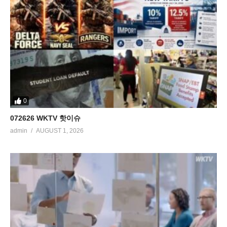
0
072626 WKTV 핫이슈
admin
AUGUST 1, 2026