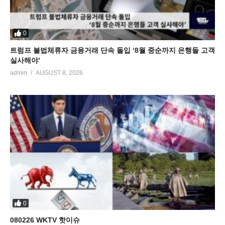
0
트럼프 불법체류자 금융거래 단속 돌입 ‘8월 중순까지 은행들 고객
실사해야’
admin
AUGUST 8, 2026
0
080226 WKTV 핫이슈