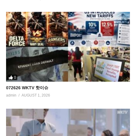
0
072626 WKTV 핫이슈
admin
AUGUST 1, 2026