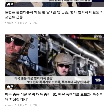
0
트럼프 불법체류자 체포 한 달 1만 명 급증, 형사 범죄자 비율도 7
포인트 급등
admin
JULY 25, 2026
0
미국 중동 미군 병력 대폭 증강 ‘B1 전략 폭격기로 초토화, 특수부
대 지상전 태세’
admin
JULY 25, 2026