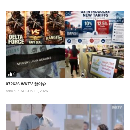
0
072626 WKTV 핫이슈
admin
AUGUST 1, 2026