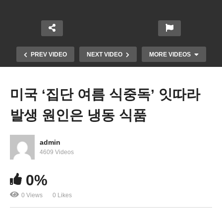
PREV VIDEO
NEXT VIDEO
MORE VIDEOS
미국 ‘집단 여름 식중독’ 잇따라
발생 원인은 냉동 식품
admin
4609 Videos
바이든 인프라 표결 놓고 하원민주당 진보 중도 정면
0%
대치
0 Views
0 Likes