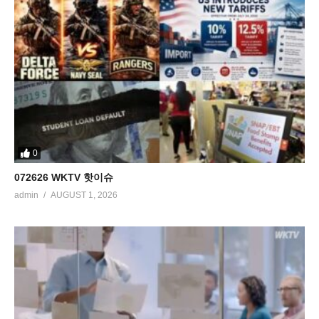
0
072626 WKTV 핫이슈
admin
AUGUST 1, 2026