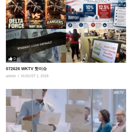
0
072626 WKTV 핫이슈
admin
AUGUST 1, 2026