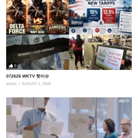
0
072626 WKTV 핫이슈
admin
AUGUST 1, 2026