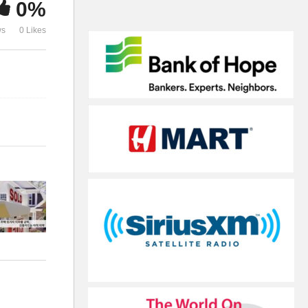
0%
속 더 인하 예고
발표’
ws
0 Likes