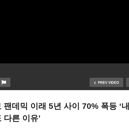
PREV VIDEO
팬데믹 이래 5년 사이 70% 폭등 ‘내
 다른 이유’
CE 이민 단속 요원 15만 명 신
추방되는 불법체류자 부모
 쇄도, 그중 1만 8천 명 잡 오
상당수 미성년 자녀들과 이