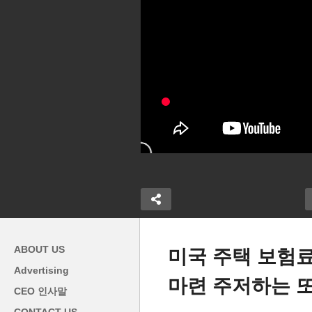
ABOUT US
미국 주택 보험료 
Advertising
마련 주저하는 또
0월 말 경주
트럼프 ‘H1B 비자에 연 10만,
I
CEO 인사말
, 내년에는 상
골드카드 영주권에 개인 100
청