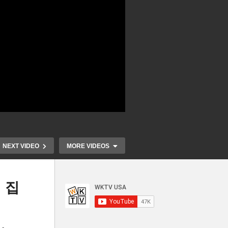
NEXT VIDEO
MORE VIDEOS
 집
들
미국 기준금리 올 들어 첫 0.25
10월 중순부
별
포인트 내렸다, 올해 두 번 연
험 까다로워진