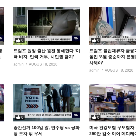
0
0
냉
트럼프 원정 출산 원천 봉쇄한다 ‘미
트럼프 불법체류자 금융
스
국 비자, 입국 거부, 시민권 금지’
돌입 ‘8월 중순까지 은행
사해야’
admin
AUGUST 8, 2026
admin
AUGUST 8, 2026
0
0
중간선거 100일 앞, 민주당 vs 공화
미국 건강보험 무보험자 급
당 오차 밖 우세
290만 감소 이어 메디케