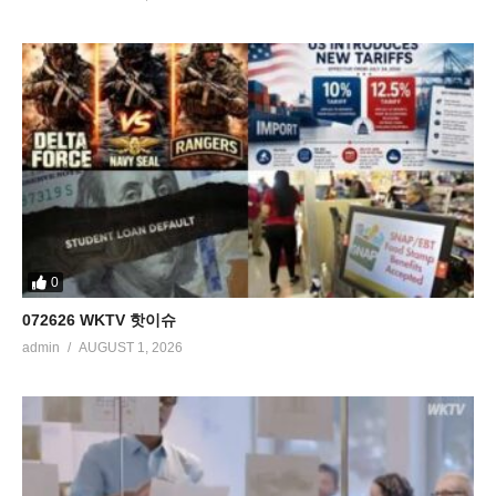
0
072626 WKTV 핫이슈
admin
AUGUST 1, 2026