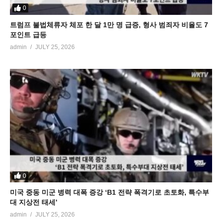
0
트럼프 불법체류자 체포 한 달 1만 명 급증, 형사 범죄자 비율도 7
포인트 급등
admin
JULY 25, 2026
0
미국 중동 미군 병력 대폭 증강 ‘B1 전략 폭격기로 초토화, 특수부
대 지상전 태세’
admin
JULY 25, 2026