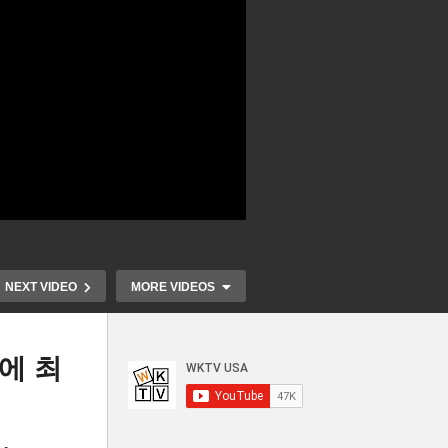
NEXT VIDEO
MORE VIDEOS
에 최
한인
미국 주택판매 2월 회복 불구
미국 금리 22
티
주택가격은 11년만에 처음 떨
상 유력, 은