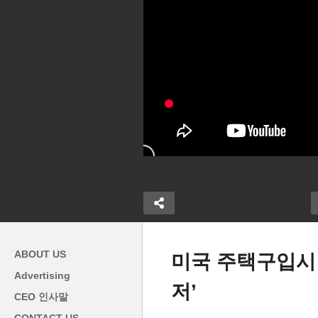
ABOUT US
미국 주택구입시 
Advertising
저’
금 직종 임금
미국 여권 신청 봇물 1주에 50
옐
CEO 인사말
 급등했어도 아
만건 ‘전례없는 신청으로 지연
위