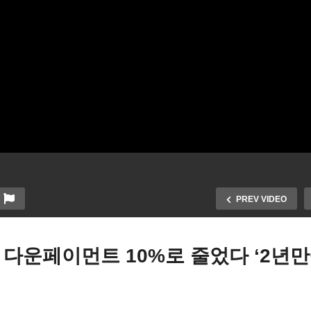
PREV VIDEO
다운페이먼트 10%로 줄었다 ‘2년만
런 재무 “다른 은행들 파산
‘한인타운 개발 적임자로 
기시에도 예금전액 보장한
슈퍼바이저 뽑아주세요’ 스