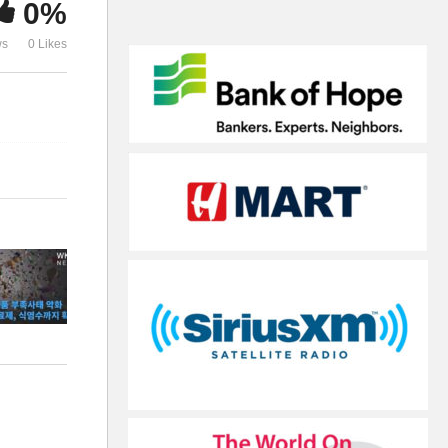
0%
어졌다
제시
ws
0 Likes