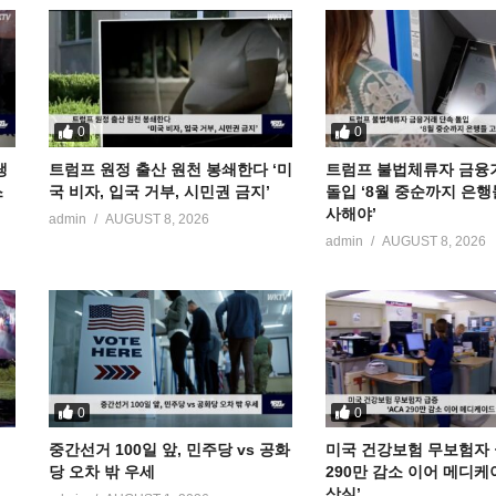
0
0
냉
트럼프 원정 출산 원천 봉쇄한다 ‘미
트럼프 불법체류자 금융
스
국 비자, 입국 거부, 시민권 금지’
돌입 ‘8월 중순까지 은행
사해야’
admin
AUGUST 8, 2026
admin
AUGUST 8, 2026
0
0
중간선거 100일 앞, 민주당 vs 공화
미국 건강보험 무보험자 급
당 오차 밖 우세
290만 감소 이어 메디케
상실’