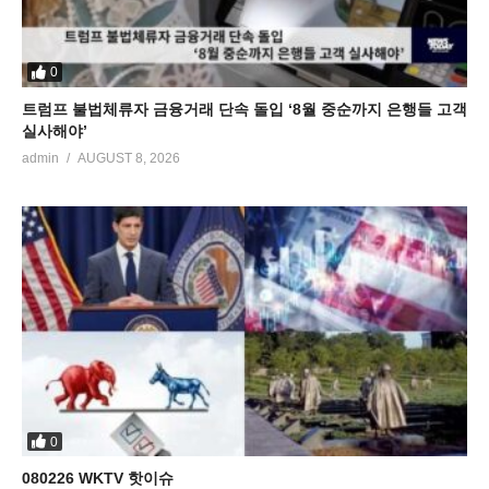
0
트럼프 불법체류자 금융거래 단속 돌입 ‘8월 중순까지 은행들 고객
실사해야’
admin
AUGUST 8, 2026
0
080226 WKTV 핫이슈