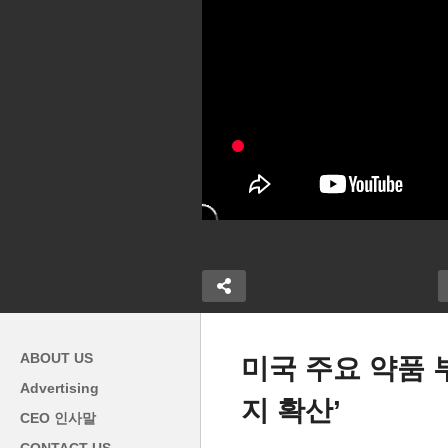
ABOUT US
미국 주요 약품 
Advertising
지 확산’
물 1주에 50
옐런 ‘지역은행 실패 재발시 다
‘
CEO 인사말
 신청으로 지연
른 은행들도 예금전액 계속 보
슈