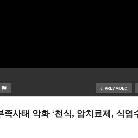
PREV VIDEO
부족사태 악화 ‘천식, 암치료제, 식염
한인타운 개발 적임자로 한인
미국 주택판매 2월 회복 불
퍼바이저 뽑아주세요’ 스티
주택가격은 11년만에 처음