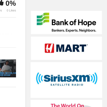
0%
제시
상, 곧 인상
ws
0 Likes