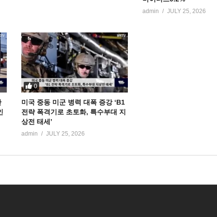
admin
JULY 25, 2026
0
만
미국 중동 미군 병력 대폭 증강 ‘B1
인
전략 폭격기로 초토화, 특수부대 지
상전 태세’
admin
JULY 25, 2026