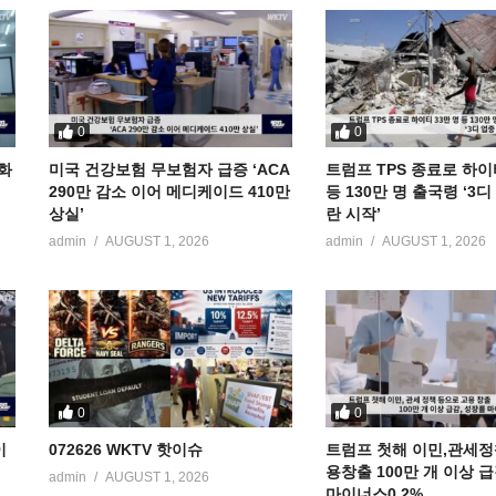
0
0
공화
미국 건강보험 무보험자 급증 ‘ACA
트럼프 TPS 종료로 하이
290만 감소 이어 메디케이드 410만
등 130만 명 출국령 ‘3
상실’
란 시작’
admin
AUGUST 1, 2026
admin
AUGUST 1, 2026
0
0
이
072626 WKTV 핫이슈
트럼프 첫해 이민,관세정
용창출 100만 개 이상 
admin
AUGUST 1, 2026
마이너스0.2%