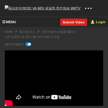
MENU
Login
Submit Video
Home
많이 본 뉴스
미국 자동차 보험료 올라도
너무 오른다 ‘연 20%, 물가보다 6배 더 인상’
AUTO NEXT
미국
공화
주택
경선
미국
시장
개막
북극
2024
기지
사흘
한파
년 새
개 펴
전 ‘헤
주말
해 가
나 ‘모
일리
과 내
장 뜨
기지
하차
주 초