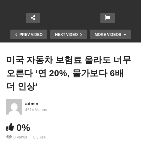
거운
이자
한 크
에 몰
부동
율 오
리스
아친
산 시
름세
티 도
다 ‘몬
장 ‘쇠
에도
움받
태나~
락한
모기
아 트
뉴욕
PREV VIDEO
NEXT VIDEO
MORE VIDEOS
산업
지 신
럼프
북부
지대
청
대항
기록
새 햇
10%
마 되
적 혹
미국 자동차 보험료 올라도 너무
살’
급증’
나’
한’
오른다 ‘연 20%, 물가보다 6배
더 인상’
admin
4614 Videos
0%
0 Views
0 Likes