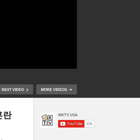
NEXT VIDEO
MORE VIDEOS
혼란
미국 2월 실업률 3 6%, 일자리
파월 ‘미국 
임
31만 1천개 증가 ‘고용열기 지
도 낸다, 3월