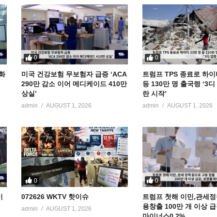
0
0
공화
미국 건강보험 무보험자 급증 ‘ACA
트럼프 TPS 종료로 하이
290만 감소 이어 메디케이드 410만
등 130만 명 출국령 ‘3
상실’
란 시작’
admin
AUGUST 1, 2026
admin
AUGUST 1, 2026
0
0
이
072626 WKTV 핫이슈
트럼프 첫해 이민,관세정
용창출 100만 개 이상 
admin
AUGUST 1, 2026
마이너스0.2%