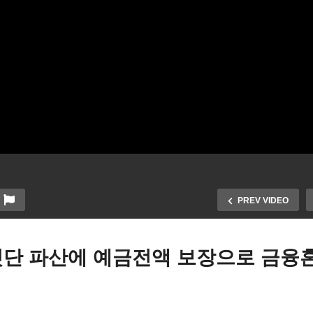
PREV VIDEO
잇단 파산에 예금전액 보장으로 금융
이든 새 예산안 6.9조달러 ‘5
달러 부자증세, 3조달러 적
12일부터 일광절약 서머타