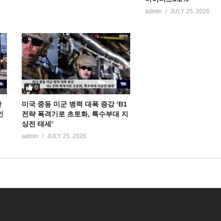
admin
JULY 25, 2026
0
만
미국 중동 미군 병력 대폭 증강 ‘B1
인
전략 폭격기로 초토화, 특수부대 지
상전 태세’
admin
JULY 25, 2026