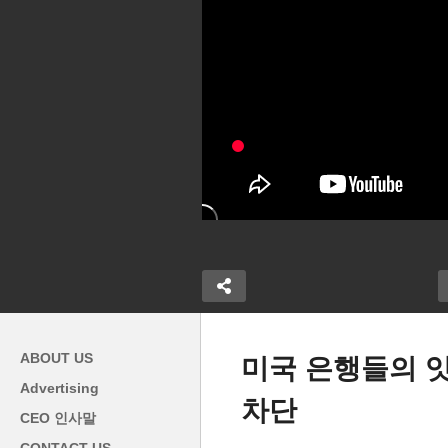
ABOUT US
미국 은행들의 
Advertising
차단
‘1위 미국
미국 은행파산에 물가진정으
바
CEO 인사말
한국 2.4%로 두
로 3월 0.25포인트 금리인상
조