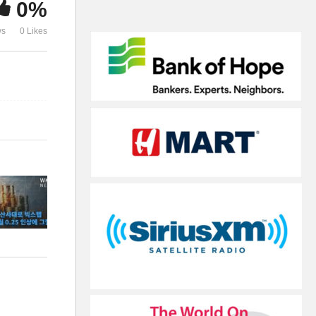
0%
속’
듯’
ws
0 Likes