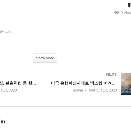
감축, 2조달러 복지’
시작 새벽2시를 새벽 3시로
0 Vie
By admin
Show more
NEXT
애난데일 토속집, 본촌치킨 등 한인업소 큰불로 전소
미국 은행파산사태로 빅스텝 어려워져 3월 0 25 인상에 그칠 듯
 14, 2023
admin
MARCH 14, 2023
 in