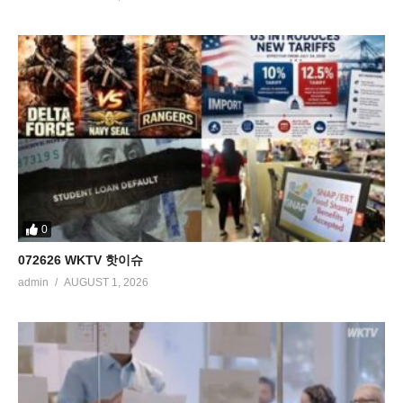
0
072626 WKTV 핫이슈
admin
AUGUST 1, 2026