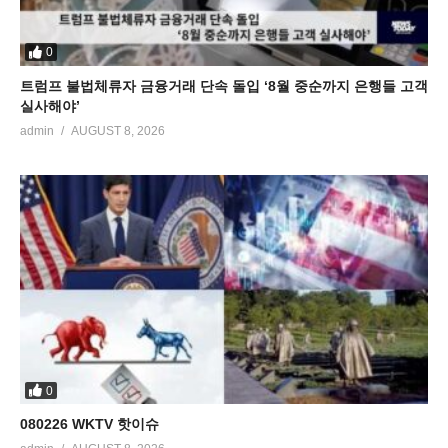
0
트럼프 불법체류자 금융거래 단속 돌입 ‘8월 중순까지 은행들 고객
실사해야’
admin
AUGUST 8, 2026
0
080226 WKTV 핫이슈