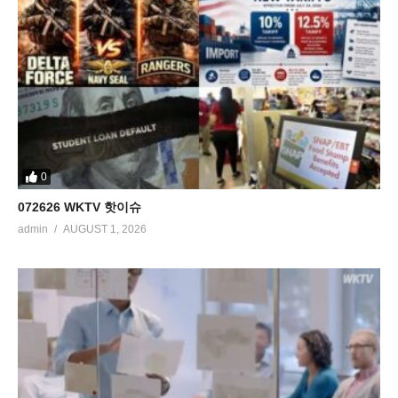
0
072626 WKTV 핫이슈
admin
AUGUST 1, 2026