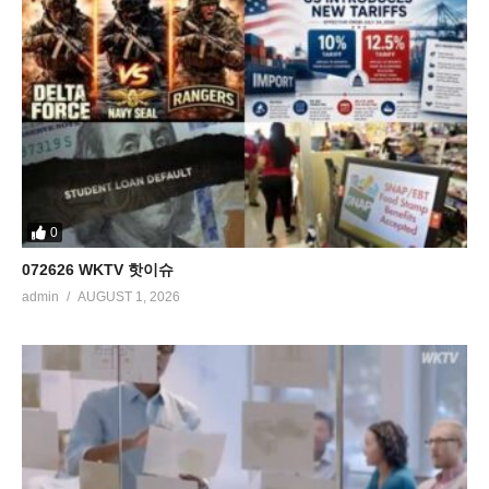
0
072626 WKTV 핫이슈
admin
AUGUST 1, 2026