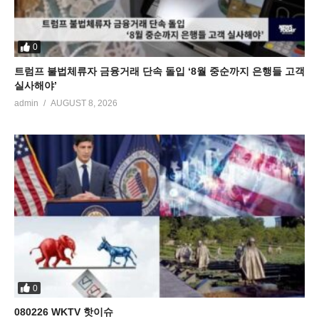
0
트럼프 불법체류자 금융거래 단속 돌입 ‘8월 중순까지 은행들 고객
실사해야’
admin
AUGUST 8, 2026
0
080226 WKTV 핫이슈