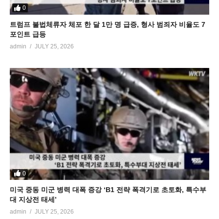
0
트럼프 불법체류자 체포 한 달 1만 명 급증, 형사 범죄자 비율도 7
포인트 급등
admin
JULY 25, 2026
0
미국 중동 미군 병력 대폭 증강 ‘B1 전략 폭격기로 초토화, 특수부
대 지상전 태세’
admin
JULY 25, 2026