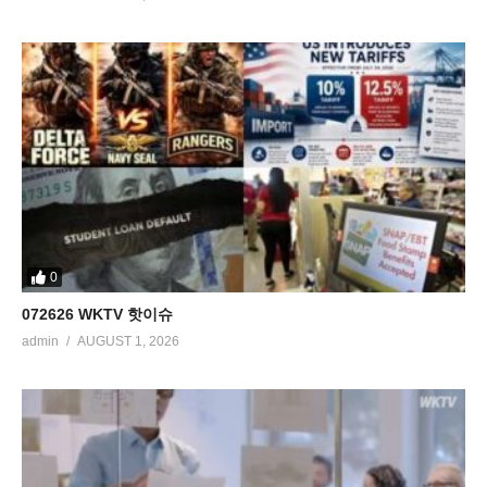
0
072626 WKTV 핫이슈
admin
AUGUST 1, 2026