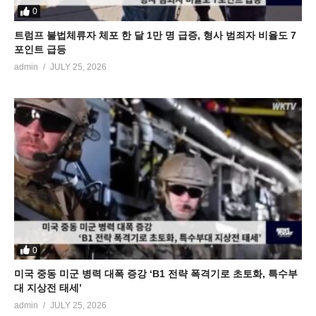
0
트럼프 불법체류자 체포 한 달 1만 명 급증, 형사 범죄자 비율도 7
포인트 급등
admin
JULY 25, 2026
0
미국 중동 미군 병력 대폭 증강 ‘B1 전략 폭격기로 초토화, 특수부
대 지상전 태세’
admin
JULY 25, 2026