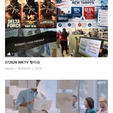
0
072626 WKTV 핫이슈
admin
AUGUST 1, 2026