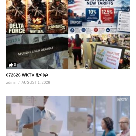
0
072626 WKTV 핫이슈
admin
AUGUST 1, 2026