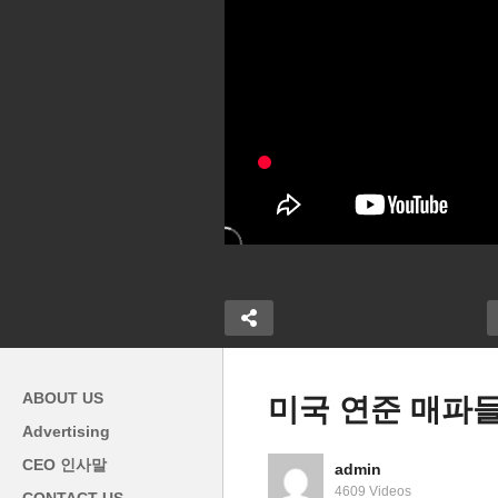
ABOUT US
미국 연준 매파들
Advertising
 전쟁 1주년에
CEO 인사말
admin
가 제공 ‘1년
미국민 은퇴저축 지난해 20%
미
4609 Videos