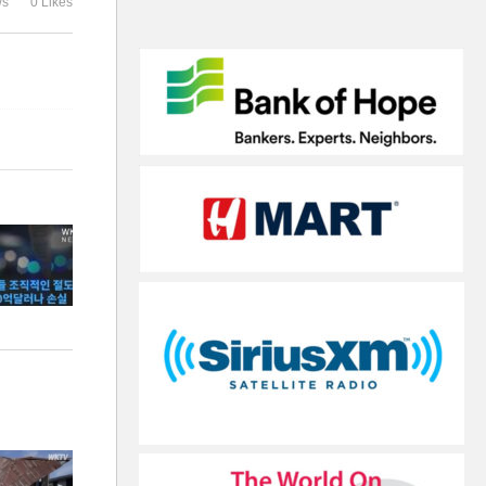
ws
0 Likes
화되나’
만의 폭염’