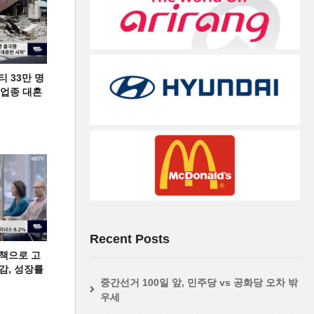
티 33만 명
디 업종 대혼
Recent Posts
책으로 고
급감, 성장률
중간선거 100일 앞, 민주당 vs 공화당 오차 밖
우세