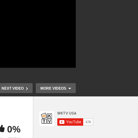
NEXT VIDEO
MORE VIDEOS
0%
차이
바이든 VS 푸틴 ‘전쟁 1주년
미국 이상기후
고
말의 전쟁에서 정면충돌로 비
눈폭풍과 혹한