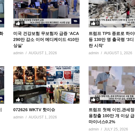
0
0
공화
미국 건강보험 무보험자 급증 ‘ACA
트럼프 TPS 종료로 하이
290만 감소 이어 메디케이드 410만
등 130만 명 출국령 ‘3
상실’
란 시작’
admin
AUGUST 1, 2026
admin
AUGUST 1, 2026
0
0
이
072626 WKTV 핫이슈
트럼프 첫해 이민,관세정
용창출 100만 개 이상 
admin
AUGUST 1, 2026
마이너스0.2%
admin
JULY 25, 2026