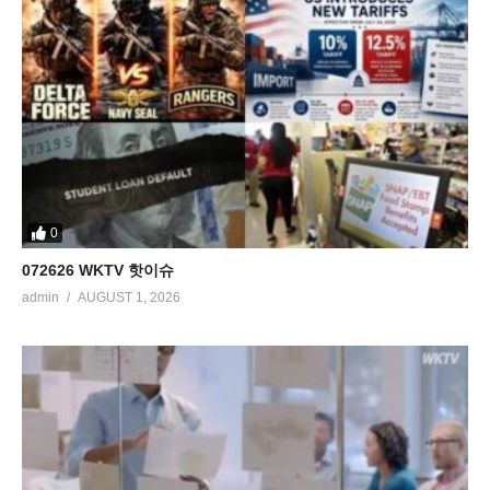
0
072626 WKTV 핫이슈
admin
AUGUST 1, 2026